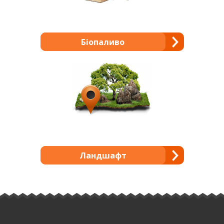
Біопаливо
Ландшафт