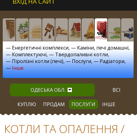
ВХІД НА САЙТ
—
Енергетичні комплекси
, —
Каміни, печі домашні
,
—
Комплектуючі
, —
Твердопаливні котли
,
—
Піролізні котли (печі)
, —
Послуги
, —
Радіатори
,
—
Інше
ОДЕСЬКА ОБЛ.
ВСІ
КУПЛЮ
ПРОДАМ
ПОСЛУГИ
ІНШЕ
КОТЛИ ТА ОПАЛЕННЯ /