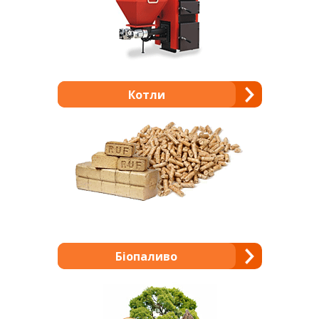
Котли
Біопаливо