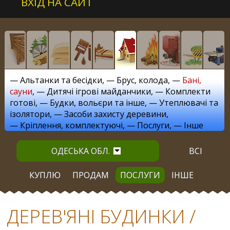
ВХІД НА САЙТ
—
Альтанки та бесідки
, —
Брус, колода
, —
Бані,
сауни
, —
Дитячі ігрові майданчики
, —
Комплекти
готові
, —
Будки, вольєри та інше
, —
Утеплювачі та
ізолятори
, —
Засоби захисту деревини
,
—
Кріплення, комплектуючі
, —
Послуги
, —
Інше
ОДЕСЬКА ОБЛ.
ВСІ
КУПЛЮ
ПРОДАМ
ПОСЛУГИ
ІНШЕ
ДЕРЕВ'ЯНІ БУДИНКИ /