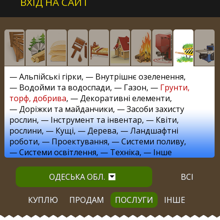
ВХІД НА САЙТ
—
Альпійські гірки
, —
Внутрішнє озеленення
,
—
Водойми та водоспади
, —
Газон
, —
Грунти,
торф, добрива
, —
Декоративні елементи
,
—
Доріжки та майданчики
, —
Засоби захисту
рослин
, —
Інструмент та інвентар
, —
Квіти,
рослини
, —
Кущі
, —
Дерева
, —
Ландшафтні
роботи
, —
Проектування
, —
Системи поливу
,
—
Системи освітлення
, —
Техніка
, —
Інше
ОДЕСЬКА ОБЛ.
ВСІ
КУПЛЮ
ПРОДАМ
ПОСЛУГИ
ІНШЕ