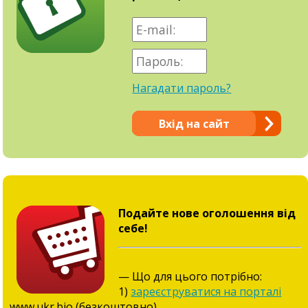
Нагадати пароль?
Вхід на сайт
Подайте нове оголошення від
себе!
— Що для цього потрібно:
1)
зареєструватися на порталі
www.ukr.bio (безкоштовно),