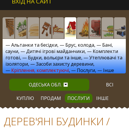
ВХІД НА САЙТ
—
Альтанки та бесідки
, —
Брус, колода
, —
Бані,
сауни
, —
Дитячі ігрові майданчики
, —
Комплекти
готові
, —
Будки, вольєри та інше
, —
Утеплювачі та
ізолятори
, —
Засоби захисту деревини
,
—
Кріплення, комплектуючі
, —
Послуги
, —
Інше
ОДЕСЬКА ОБЛ.
ВСІ
КУПЛЮ
ПРОДАМ
ПОСЛУГИ
ІНШЕ
ДЕРЕВ'ЯНІ БУДИНКИ /