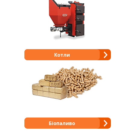
Котли
Біопаливо