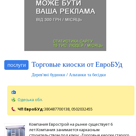
Торговые киоски от ЕвроБУд
послуги
Дерев'яні будинки / Альтанки та бесідки
Одеська обл.
ЧП ЕвроБУд:
380487700138,
0502032455
Компания Еврострой на рынке существует 6
лет.Компания занимается каркасным
строительством под ключ; -Торговые киоски старого