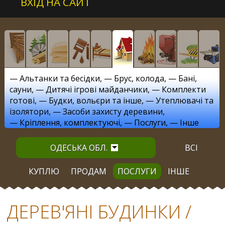
ВХІД НА САЙТ
—
Альтанки та бесідки
, —
Брус, колода
, —
Бані,
сауни
, —
Дитячі ігрові майданчики
, —
Комплекти
готові
, —
Будки, вольєри та інше
, —
Утеплювачі та
ізолятори
, —
Засоби захисту деревини
,
—
Кріплення, комплектуючі
, —
Послуги
, —
Інше
ОДЕСЬКА ОБЛ.
ВСІ
КУПЛЮ
ПРОДАМ
ПОСЛУГИ
ІНШЕ
ДЕРЕВ'ЯНІ БУДИНКИ /