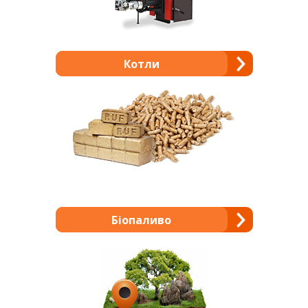
Котли
Біопаливо