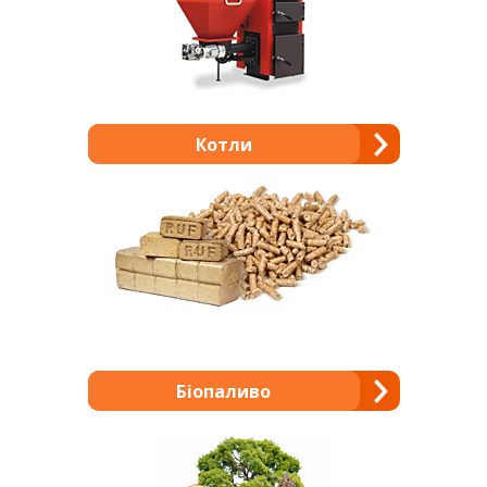
Котли
Біопаливо