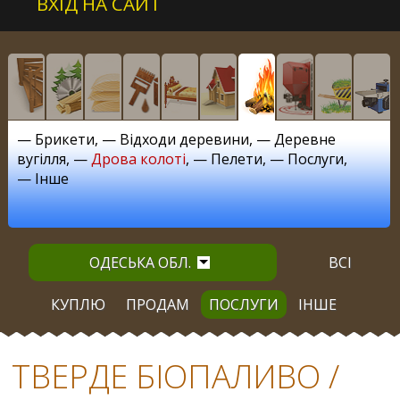
ВХІД НА САЙТ
—
Брикети
, —
Відходи деревини
, —
Деревне
вугілля
, —
Дрова колоті
, —
Пелети
, —
Послуги
,
—
Інше
ОДЕСЬКА ОБЛ.
ВСІ
КУПЛЮ
ПРОДАМ
ПОСЛУГИ
ІНШЕ
ТВЕРДЕ БІОПАЛИВО /