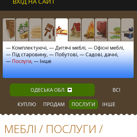
ВХІД НА САЙТ
—
Комплектуючі
, —
Дитячі меблі
, —
Офісні меблі
,
—
Під старовину
, —
Побутові
, —
Садові, дачні
,
—
Послуги
, —
Інше
ОДЕСЬКА ОБЛ.
ВСІ
КУПЛЮ
ПРОДАМ
ПОСЛУГИ
ІНШЕ
МЕБЛІ / ПОСЛУГИ /