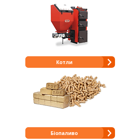
Котли
Біопаливо