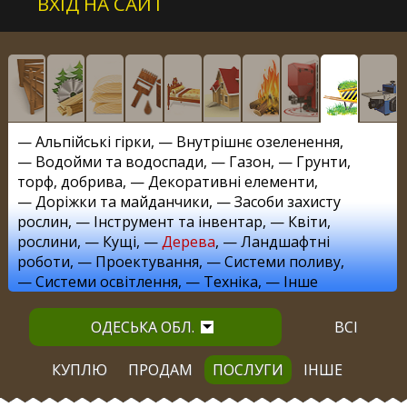
ВХІД НА САЙТ
—
Альпійські гірки
, —
Внутрішнє озеленення
,
—
Водойми та водоспади
, —
Газон
, —
Грунти,
торф, добрива
, —
Декоративні елементи
,
—
Доріжки та майданчики
, —
Засоби захисту
рослин
, —
Інструмент та інвентар
, —
Квіти,
рослини
, —
Кущі
, —
Дерева
, —
Ландшафтні
роботи
, —
Проектування
, —
Системи поливу
,
—
Системи освітлення
, —
Техніка
, —
Інше
ОДЕСЬКА ОБЛ.
ВСІ
КУПЛЮ
ПРОДАМ
ПОСЛУГИ
ІНШЕ