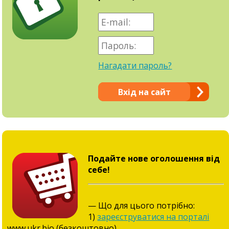
Нагадати пароль?
Вхід на сайт
Подайте нове оголошення від
себе!
— Що для цього потрібно:
1)
зареєструватися на порталі
www.ukr.bio (безкоштовно),