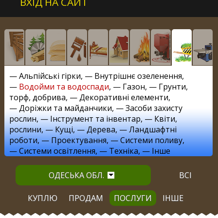
ВХІД НА САЙТ
—
Альпійські гірки
, —
Внутрішнє озеленення
,
—
Водойми та водоспади
, —
Газон
, —
Грунти,
торф, добрива
, —
Декоративні елементи
,
—
Доріжки та майданчики
, —
Засоби захисту
рослин
, —
Інструмент та інвентар
, —
Квіти,
рослини
, —
Кущі
, —
Дерева
, —
Ландшафтні
роботи
, —
Проектування
, —
Системи поливу
,
—
Системи освітлення
, —
Техніка
, —
Інше
ОДЕСЬКА ОБЛ.
ВСІ
КУПЛЮ
ПРОДАМ
ПОСЛУГИ
ІНШЕ