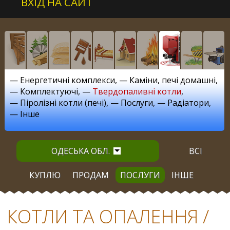
ВХІД НА САЙТ
—
Енергетичні комплекси
, —
Каміни, печі домашні
,
—
Комплектуючі
, —
Твердопаливні котли
,
—
Піролізні котли (печі)
, —
Послуги
, —
Радіатори
,
—
Інше
ОДЕСЬКА ОБЛ.
ВСІ
КУПЛЮ
ПРОДАМ
ПОСЛУГИ
ІНШЕ
КОТЛИ ТА ОПАЛЕННЯ /