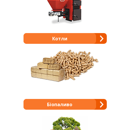
Котли
Біопаливо