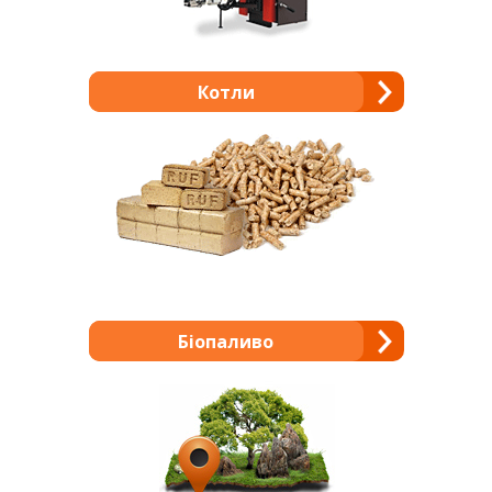
Котли
Біопаливо