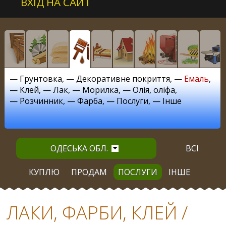
ВХІД НА САЙТ
—
Грунтовка
, —
Декоративне покриття
, —
Емаль
,
—
Клей
, —
Лак
, —
Морилка
, —
Олія, оліфа
,
—
Розчинник
, —
Фарба
, —
Послуги
, —
Інше
ОДЕСЬКА ОБЛ.
ВСІ
КУПЛЮ
ПРОДАМ
ПОСЛУГИ
ІНШЕ
ЛАКИ, ФАРБИ, КЛЕЙ /