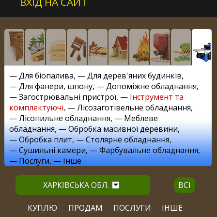
ВХІД НА САЙТ
—
Для біопалива
, —
Для дерев'яних будинків
,
—
Для фанери, шпону
, —
Допоміжне обладнання
,
—
Загострювальні пристрої
, —
Інструмент та
комплектуючі
, —
Лісозаготівельне обладнання
,
—
Лісопильне обладнання
, —
Меблеве
обладнання
, —
Обробка масивної деревини
,
—
Обробка плит
, —
Столярне обладнання
,
—
Сушильні камери
, —
Фарбувальне обладнання
,
—
Послуги
, —
Інше
ХАРКІВСЬКА ОБЛ.
ВСІ
КУПЛЮ
ПРОДАМ
ПОСЛУГИ
ІНШЕ