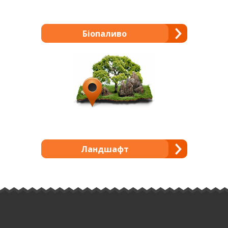
Біопаливо
Ландшафт