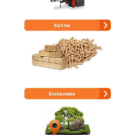
Котли
Біопаливо