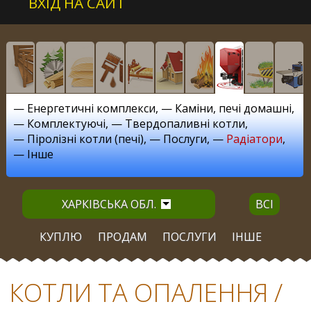
ВХІД НА САЙТ
—
Енергетичні комплекси
, —
Каміни, печі домашні
,
—
Комплектуючі
, —
Твердопаливні котли
,
—
Піролізні котли (печі)
, —
Послуги
, —
Радіатори
,
—
Інше
ХАРКІВСЬКА ОБЛ.
ВСІ
КУПЛЮ
ПРОДАМ
ПОСЛУГИ
ІНШЕ
КОТЛИ ТА ОПАЛЕННЯ /