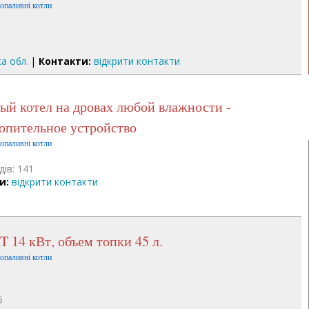
допаливні котли
ка обл.
|
Контакти:
відкрити контакти
опительное устройство
допаливні котли
дів: 141
и:
відкрити контакти
 14 кВт, объем топки 45 л.
допаливні котли
5