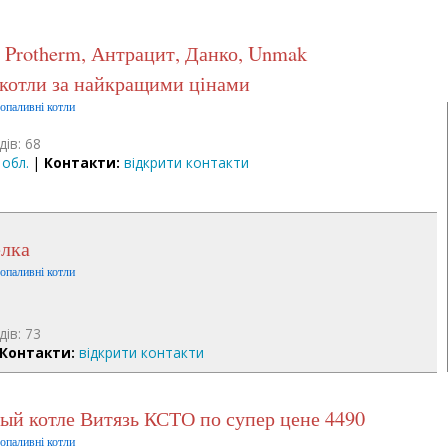
 котли за найкращими цінами
допаливні котли
дів: 68
 обл.
|
Контакти:
відкрити контакти
елка
допаливні котли
дів: 73
Контакти:
відкрити контакти
ный котле Витязь КСТО по супер цене 4490
допаливні котли