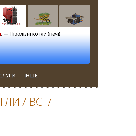
и
, —
Піролізні котли (печі)
,
СЛУГИ
ІНШЕ
И / ВСІ /