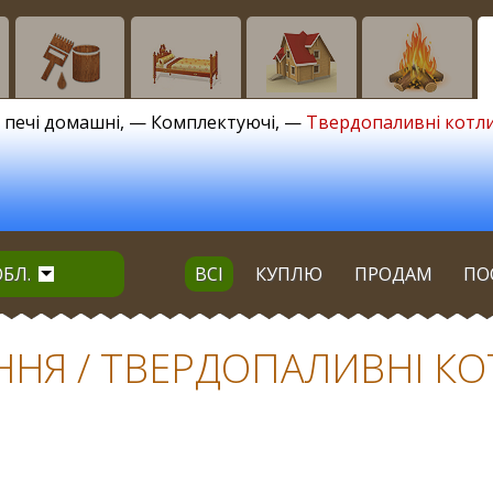
, печі домашні
, —
Комплектуючі
, —
Твердопаливні котл
ОБЛ.
ВСІ
КУПЛЮ
ПРОДАМ
ПО
НЯ / ТВЕРДОПАЛИВНІ КОТЛ