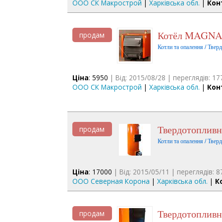
ООО СК Макрострой
|
Харківська обл.
|
Кон
Котёл MAGNAT
продам
Котли та опалення / Твер
Ціна
: 5950
| Від: 2015/08/28 | переглядів: 17
ООО СК Макрострой
|
Харківська обл.
|
Кон
Твердотопливн
продам
Котли та опалення / Твер
Ціна
: 17000
| Від: 2015/05/11 | переглядів: 8
ООО Северная Корона
|
Харківська обл.
|
К
Твердотопливн
продам