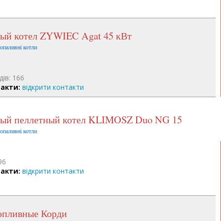
ный котел ZYWIEC Agat 45 кВт
допаливні котли
дів: 166
акти:
відкрити контакти
вный пеллетный котел KLIMOSZ Duo NG 15
допаливні котли
96
акти:
відкрити контакти
топливные Корди