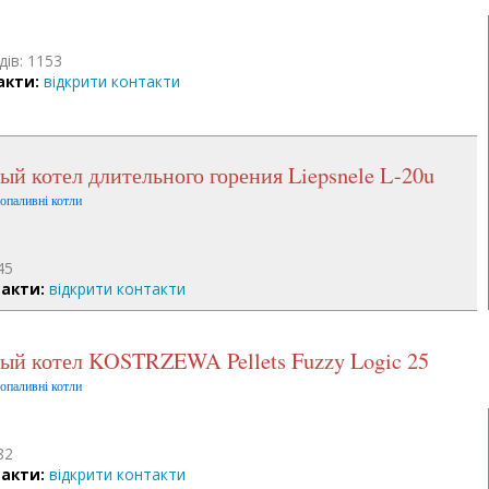
дів: 1153
акти:
відкрити контакти
ый котел длительного горения Liepsnele L-20u
допаливні котли
45
акти:
відкрити контакти
ный котел KOSTRZEWA Pellets Fuzzy Logic 25
допаливні котли
82
акти:
відкрити контакти