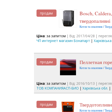
Bosch, Caldera, Protherm, Антрацит, Данко, Unmak
продам
твердопаливні
Котли та опалення / Твер
Ціна
: за запитом
| Від: 2017/04/28 | перегля
ЧП интернет магазин Бонапарт
|
Харківська
Пеллетная гор
продам
Котли та опалення / Твер
Ціна
: за запитом
| Від: 2016/10/13 | перегля
ТОВ КОМПАНИЯАСП-БИО
|
Харківська обл.
|
Твердотоплив
продам
Котли та опалення / Твер