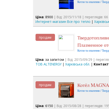
Котли та опалення / Твер
Ціна
: 8900
| Від: 2015/11/18 | переглядів: 66
Интернет-магазин Все про тепло
|
Харківсь
Твердотопливный котел на дровах любой влажности -
продам
Плазменное от
Котли та опалення / Твер
Ціна
: за запитом
| Від: 2015/09/29 | перегля
ТОВ ALTENERGY
|
Харківська обл.
|
Контакт
Котёл MAGNAT
продам
Котли та опалення / Твер
Ціна
: 6150
| Від: 2015/08/28 | переглядів: 19