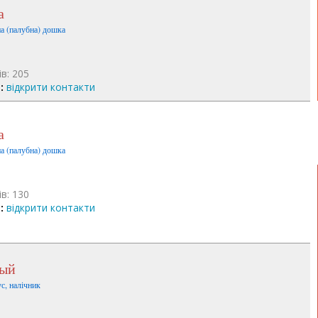
а
на (палубна) дошка
ів: 205
:
відкрити контакти
а
на (палубна) дошка
ів: 130
:
відкрити контакти
вый
с, налічник