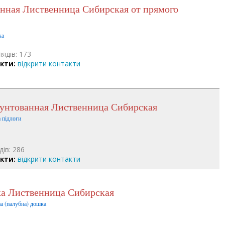
ка
лядів: 173
кти:
відкрити контакти
пунтованная Лиственница Сибирская
 підлоги
дів: 286
кти:
відкрити контакти
ска Лиственница Сибирская
на (палубна) дошка