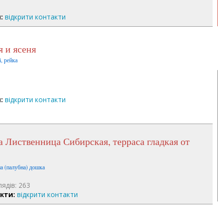
:
відкрити контакти
я и ясеня
, рейка
:
відкрити контакти
на (палубна) дошка
лядів: 263
кти:
відкрити контакти