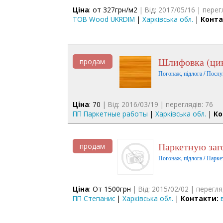
Ціна
: от 327грн/м2
| Від: 2017/05/16 | перег
ТОВ Wood UKRDIM
|
Харківська обл.
|
Конта
Шлифовка (ци
продам
Погонаж, підлога / Послу
Ціна
: 70
| Від: 2016/03/19 | переглядів: 76
ПП Паркетные работы
|
Харківська обл.
|
Ко
Паркетную заг
продам
Погонаж, підлога / Парке
Ціна
: От 1500грн
| Від: 2015/02/02 | перегля
ПП Степанис
|
Харківська обл.
|
Контакти: