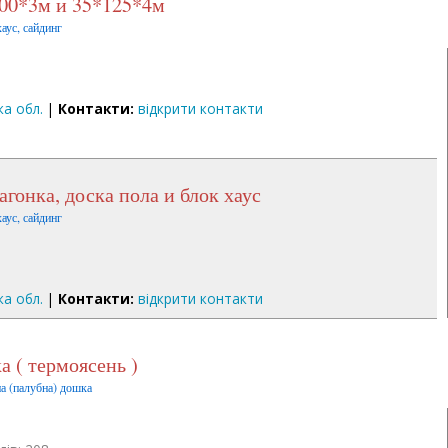
*100*3м и 35*125*4м
аус, сайдинг
ка обл.
|
Контакти:
відкрити контакти
вагонка, доска пола и блок хаус
аус, сайдинг
ка обл.
|
Контакти:
відкрити контакти
ка ( термоясень )
на (палубна) дошка