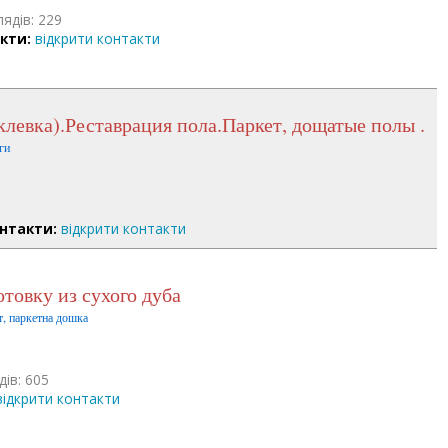
лядів: 229
кти:
відкрити контакти
клевка).Реставрация пола.Паркет, дощатые полы .
ги
нтакти:
відкрити контакти
отовку из сухого дуба
т, паркетна дошка
дів: 605
відкрити контакти