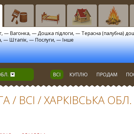
г
, —
Вагонка
, —
Дошка підлоги
, —
Терасна (палубна) до
а
, —
Штапік
, —
Послуги
, —
Інше
ОБЛ.
ВСІ
КУПЛЮ
ПРОДАМ
ПО
 / ВСІ / ХАРКІВСЬКА ОБЛ.