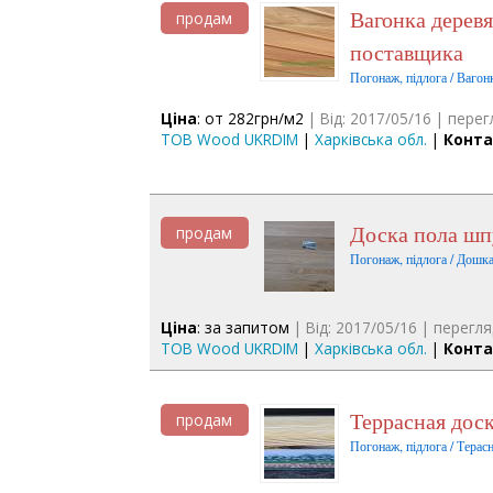
Вагонка деревянная Лиственница Сибирская от прямого
продам
поставщика
Погонаж, підлога / Вагон
Ціна
: от 282грн/м2
| Від: 2017/05/16 | перег
ТОВ Wood UKRDIM
|
Харківська обл.
|
Конта
Доска пола ш
продам
Погонаж, підлога / Дошка
Ціна
: за запитом
| Від: 2017/05/16 | перегля
ТОВ Wood UKRDIM
|
Харківська обл.
|
Конта
Террасная до
продам
Погонаж, підлога / Терас