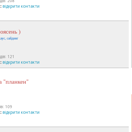
дів: 208
:
відкрити контакти
моясень )
аус, сайдинг
дів: 121
:
відкрити контакти
ка "планкен"
ів: 109
:
відкрити контакти