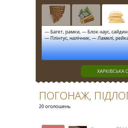
—
Багет, рамки
, —
Блок-хаус, сайдин
—
Плінтус, налічник
, —
Ламелі, рейк
ХАРКІВСЬКА 
ПОГОНАЖ, ПІДЛОГА
20 оголошень