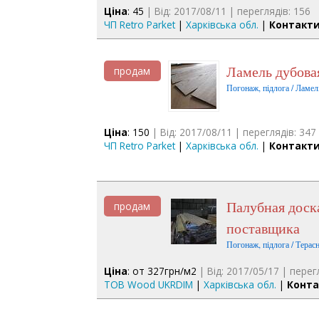
Ціна
: 45
| Від: 2017/08/11 | переглядів: 156
ЧП Retro Parket
|
Харківська обл.
|
Контакти
Ламель дубова
продам
Погонаж, підлога / Ламелі
Ціна
: 150
| Від: 2017/08/11 | переглядів: 347
ЧП Retro Parket
|
Харківська обл.
|
Контакти
Палубная доска Лиственница Сибирская, терраса гладкая от
продам
поставщика
Погонаж, підлога / Терас
Ціна
: от 327грн/м2
| Від: 2017/05/17 | перег
ТОВ Wood UKRDIM
|
Харківська обл.
|
Конта