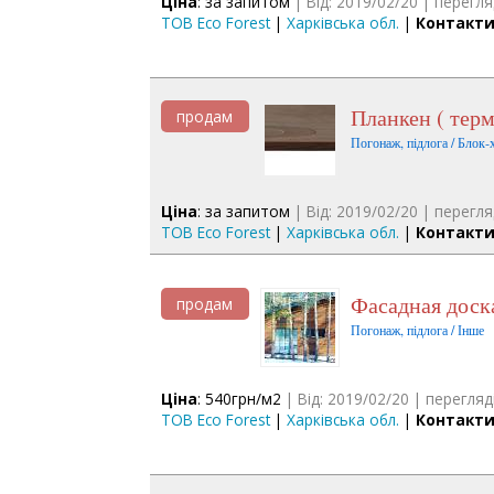
Ціна
: за запитом
| Від: 2019/02/20 | перегля
ТОВ Eco Forest
|
Харківська обл.
|
Контакти
Планкен ( тер
продам
Погонаж, підлога / Блок-х
Ціна
: за запитом
| Від: 2019/02/20 | перегля
ТОВ Eco Forest
|
Харківська обл.
|
Контакти
Фасадная дос
продам
Погонаж, підлога / Інше
Ціна
: 540грн/м2
| Від: 2019/02/20 | перегляд
ТОВ Eco Forest
|
Харківська обл.
|
Контакти