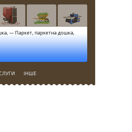
шка
, —
Паркет, паркетна дошка
,
СЛУГИ
ІНШЕ