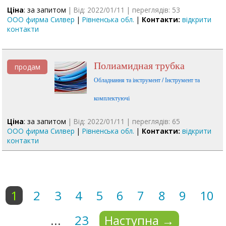
Ціна
: за запитом
| Від: 2022/01/11 | переглядів: 53
ООО фирма Силвер
|
Рівненська обл.
|
Контакти:
відкрити
контакти
Полиамидная трубка
продам
Обладнання та інструмент / Інструмент та
комплектуючі
Ціна
: за запитом
| Від: 2022/01/11 | переглядів: 65
ООО фирма Силвер
|
Рівненська обл.
|
Контакти:
відкрити
контакти
1
2
3
4
5
6
7
8
9
10
...
23
Наступна
→