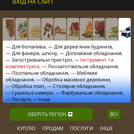
ВХІД НА САЙТ
—
Для біопалива
, —
Для дерев'яних будинків
,
—
Для фанери, шпону
, —
Допоміжне обладнання
,
—
Загострювальні пристрої
, —
Інструмент та
комплектуючі
, —
Лісозаготівельне обладнання
,
—
Лісопильне обладнання
, —
Меблеве
обладнання
, —
Обробка масивної деревини
,
—
Обробка плит
, —
Столярне обладнання
,
—
Сушильні камери
, —
Фарбувальне обладнання
,
—
Послуги
, —
Інше
ОБЕРІТЬ РЕГІОН
ВСІ
КУПЛЮ
ПРОДАМ
ПОСЛУГИ
ІНШЕ