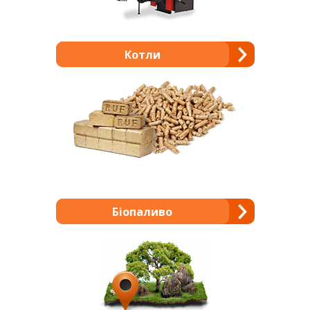
Котли
Біопаливо