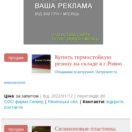
Купить термостойкую
продам
резину на складе в г.Ровно
Обладнання та інструмент / Інструмент та
комплектуючі
Ціна
: за запитом
| Від: 2022/01/12 | переглядів: 80
ООО фирма Силвер
|
Рівненська обл.
|
Контакти:
відкрити
контакти
Силиконовые пластины,
продам