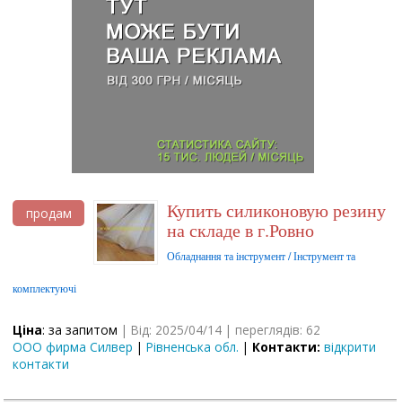
Купить силиконовую резину
продам
на складе в г.Ровно
Обладнання та інструмент / Інструмент та
комплектуючі
Ціна
: за запитом
| Від: 2025/04/14 | переглядів: 62
ООО фирма Силвер
|
Рівненська обл.
|
Контакти:
відкрити
контакти