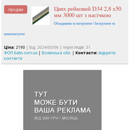
Цвях рейковий D34 2,8 х50
продам
мм 3000 шт з насічкою
Обладнання та інструмент / Інструмент та
комплектуючі
Ціна
: 2190
| Від: 2024/03/06 | переглядів: 31
ФОП batis.com.ua
|
Волинська обл.
|
Контакти:
відкрити
контакти