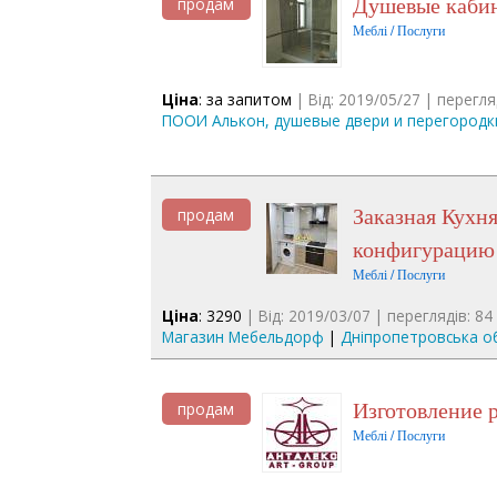
Душевые каби
продам
Меблі / Послуги
Ціна
: за запитом
| Від: 2019/05/27 | перегля
ПООИ Алькон, душевые двери и перегородк
Заказная Кухня МДФ - Акция - заполним любой размер и
продам
конфигурацию
Меблі / Послуги
Ціна
: 3290
| Від: 2019/03/07 | переглядів: 84
Магазин Мебельдорф
|
Дніпропетровська об
Изготовление
продам
Меблі / Послуги