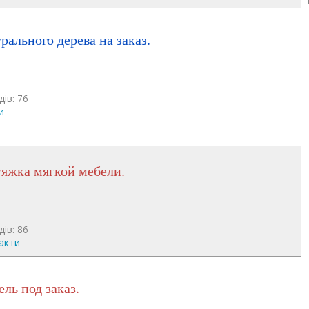
урального дерева на заказ.
дів: 76
и
тяжка мягкой мебели.
дів: 86
акти
ель под заказ.