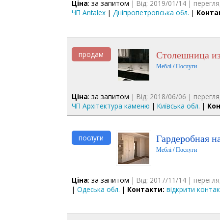
Ціна
: за запитом
| Від: 2019/01/14 | перегля
ЧП Antalex
|
Дніпропетровська обл.
|
Конта
Столешница и
продам
Меблі / Послуги
Ціна
: за запитом
| Від: 2018/06/06 | перегля
ЧП Архітектура каменю
|
Київська обл.
|
Кон
Гардеробная н
послуги
Меблі / Послуги
Ціна
: за запитом
| Від: 2017/11/14 | перегля
|
Одеська обл.
|
Контакти:
відкрити конта