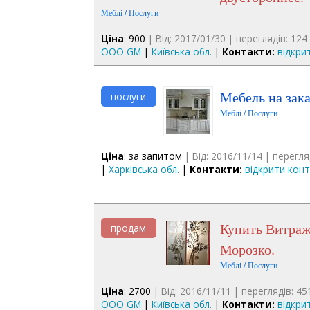
Меблі / Послуги
Ціна
: 900
| Від: 2017/01/30 | переглядів: 124
ООО GM
|
Київська обл.
|
Контакти:
відкри
Мебель на зак
послуги
Меблі / Послуги
Ціна
: за запитом
| Від: 2016/11/14 | перегля
|
Харківська обл.
|
Контакти:
відкрити кон
Купить Витражи Морозко от производителя. Технология
продам
Морозко.
Меблі / Послуги
Ціна
: 2700
| Від: 2016/11/11 | переглядів: 45
ООО GM
|
Київська обл.
|
Контакти:
відкри