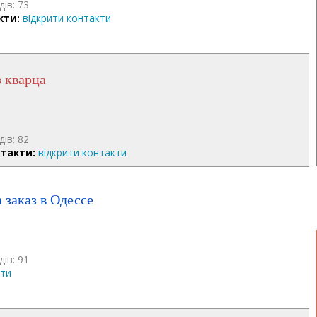
дів: 73
кти:
відкрити контакти
з кварца
дів: 82
такти:
відкрити контакти
а заказ в Одессе
дів: 91
кти