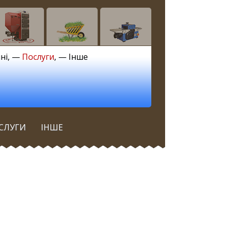
ні
, —
Послуги
, —
Інше
СЛУГИ
ІНШЕ