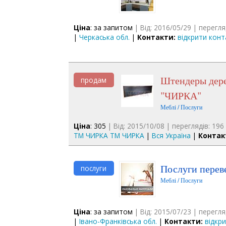
Ціна
: за запитом
| Від: 2016/05/29 | перегля
|
Черкаська обл.
|
Контакти:
відкрити конт
Штендеры деревянные, доски меловые от производителя ТМ
продам
"ЧИРКА"
Меблі / Послуги
Ціна
: 305
| Від: 2015/10/08 | переглядів: 196
ТМ ЧИРКА ТМ ЧИРКА
|
Вся Україна
|
Контак
Послуги пере
послуги
Меблі / Послуги
Ціна
: за запитом
| Від: 2015/07/23 | перегля
|
Івано-Франківська обл.
|
Контакти:
відкр