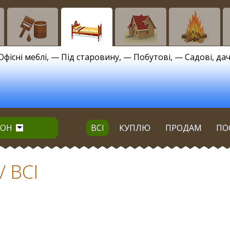
Офісні меблі
, —
Під старовину
, —
Побутові
, —
Садові, дач
ІОН
ВСІ
КУПЛЮ
ПРОДАМ
ПО
/ ВСІ