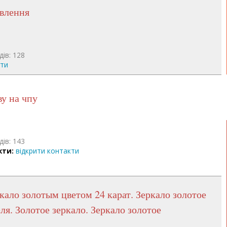
овлення
дів: 128
кти
ву на чпу
дів: 143
кти:
відкрити контакти
ля. Золотое зеркало. Зеркало золотое