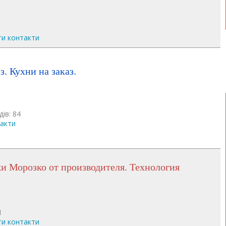
ти контакти
аз. Кухни на заказ.
дів: 84
такти
1
ти контакти