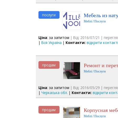
Мебель из нат
послуги
Меблі / Послуги
Ціна
: за запитом
| Від: 2016/07/21 | перегля
|
Вся Україна
|
Контакти:
відкрити контакт
Ремонт и пере
продам
Меблі / Послуги
Ціна
: за запитом
| Від: 2016/05/29 | перегля
|
Черкаська обл.
|
Контакти:
відкрити конт
Корпусная меб
продам
Меблі / Послуги