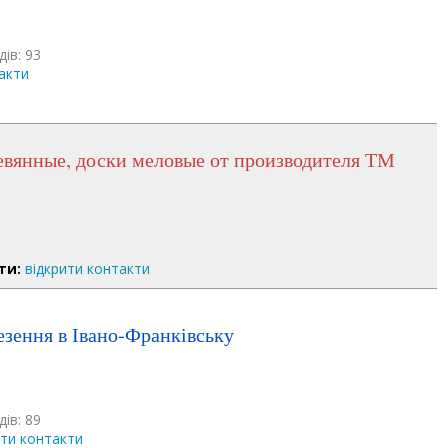
дів: 93
акти
ти:
відкрити контакти
везення в Івано-Франківську
дів: 89
ити контакти