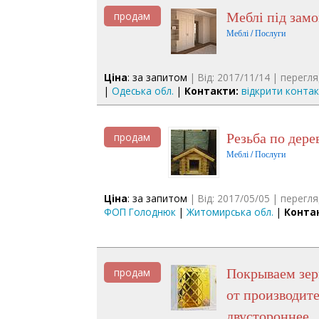
Меблі під зам
продам
Меблі / Послуги
Ціна
: за запитом
| Від: 2017/11/14 | перегля
|
Одеська обл.
|
Контакти:
відкрити конта
резьба по дере
продам
Меблі / Послуги
Ціна
: за запитом
| Від: 2017/05/05 | перегля
ФОП Голоднюк
|
Житомирська обл.
|
Конта
Покрываем зеркало золотым цветом 24 карат. Зеркало золотое
продам
от производите
двустороннее.