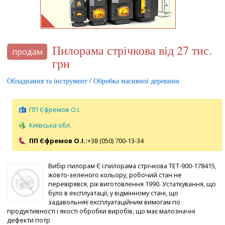
Пилорама стрічкова від 27 тис.
продам
грн
Обладнання та інструмент / Обробка масивної деревини
ПП Єфремов О.І.
Київська обл.
ПП Єфремов О.І.:
+38 (050) 700-13-34
Вибір пилорам Є і:пилорама стрічкова ТЕТ-900-178415,
жовто-зеленого кольору, робочий стан не
перевірявся, рік виготовлення 1990. Устаткування, що
було в експлуатації, у відмінному стані, що
задавольняє експлуатаційним вимогам по
продуктивності і якості обробки виробів, що має малозначні
дефекти потр