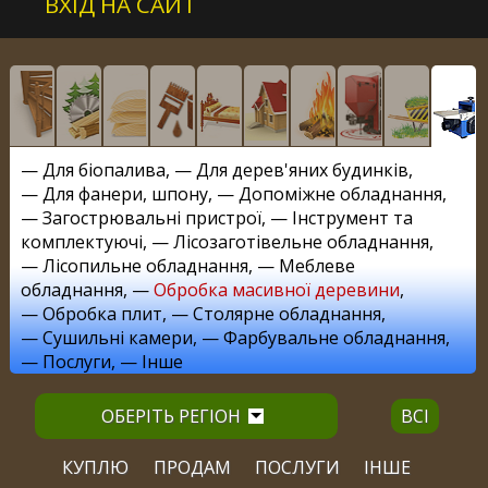
ВХІД НА САЙТ
—
Для біопалива
, —
Для дерев'яних будинків
,
—
Для фанери, шпону
, —
Допоміжне обладнання
,
—
Загострювальні пристрої
, —
Інструмент та
комплектуючі
, —
Лісозаготівельне обладнання
,
—
Лісопильне обладнання
, —
Меблеве
обладнання
, —
Обробка масивної деревини
,
—
Обробка плит
, —
Столярне обладнання
,
—
Сушильні камери
, —
Фарбувальне обладнання
,
—
Послуги
, —
Інше
ОБЕРІТЬ РЕГІОН
ВСІ
КУПЛЮ
ПРОДАМ
ПОСЛУГИ
ІНШЕ