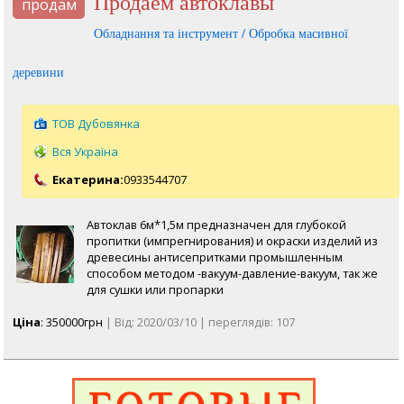
продаем автоклавы
продам
Обладнання та інструмент / Обробка масивної
деревини
ТОВ Дубовянка
Вся Україна
Екатерина:
0933544707
Автоклав 6м*1,5м предназначен для глубокой
пропитки (импрегнирования) и окраски изделий из
древесины антисепритками промышленным
способом методом -вакуум-давление-вакуум, так же
для сушки или пропарки
Ціна
: 350000грн
| Від: 2020/03/10 | переглядів: 107