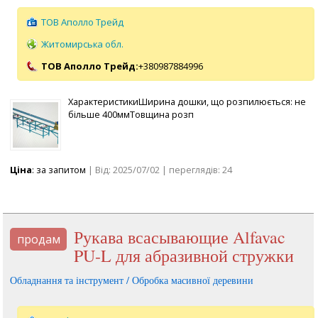
ТОВ Аполло Трейд
Житомирська обл.
ТОВ Аполло Трейд:
+380987884996
ХарактеристикиШирина дошки, що розпилюється: не
більше 400ммТовщина розп
Ціна
: за запитом
| Від: 2025/07/02 | переглядів: 24
Рукава всасывающие Alfavac
продам
PU-L для абразивной стружки
Обладнання та інструмент / Обробка масивної деревини