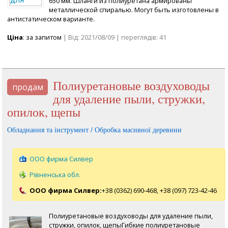
650 мм. Шланги из полиуретана армированы
металлической спиралью. Могут быть изготовлены в
антистатическом варианте.
Ціна
: за запитом
| Від: 2021/08/09 | переглядів: 41
Полиуретановые воздуховоды
продам
для удаление пыли, стружки,
опилок, щепы
Обладнання та інструмент / Обробка масивної деревини
ООО фирма Силвер
Рівненська обл.
ООО фирма Силвер:
+38 (0362) 690-468,
+38 (097) 723-42-46
Полиуретановые воздуховоды для удаление пыли,
стружки, опилок, щепыГибкие полиуретановые