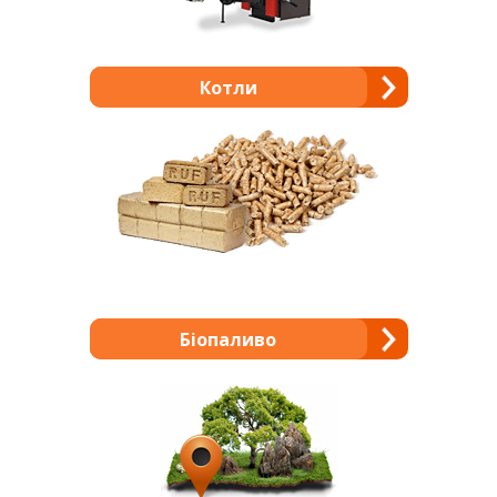
Котли
Біопаливо