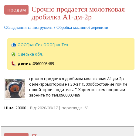
срочно продается молотковая
продам
дробилка А1-дм-2р
Обладнання та інструмент / Обробка масивної деревини
ОООГранТех ОООГранТех
Одеська обл.
денис :
0960003489
срочно продается дробилка молотковая А1-дм-2р
с электромотором на 30квт 1500обсостояние почти
новой производитель. Г .Хорол по всем вопросам
звоните по тел.0960003489
Ціна
: 20000
| Від: 2020/09/17 | переглядів: 63