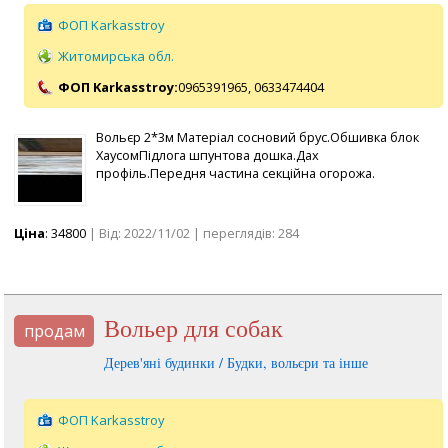
ФОП Karkasstroy
Житомирська обл.
ФОП Karkasstroy:
0965391965,
0633474404
Вольєр 2*3м Матеріал сосновий брус.Обшивка блок
ХаусомПідлога шпунтова дошка.Дах
профіль.Передня частина секційна огорожа.
Ціна
: 34800
| Від: 2022/11/02 | переглядів: 284
Вольер для собак
продам
Дерев'яні будинки / Будки, вольєри та інше
ФОП Karkasstroy