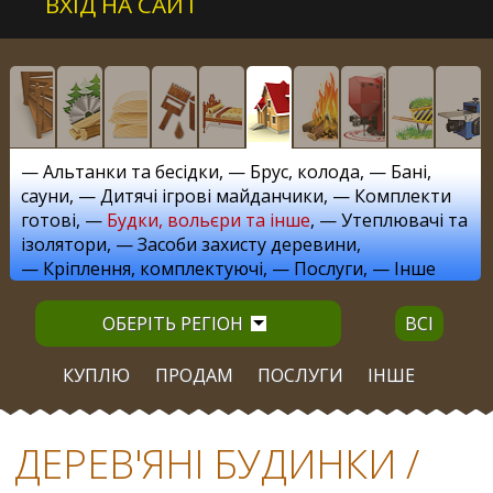
ВХІД НА САЙТ
—
Альтанки та бесідки
, —
Брус, колода
, —
Бані,
сауни
, —
Дитячі ігрові майданчики
, —
Комплекти
готові
, —
Будки, вольєри та інше
, —
Утеплювачі та
ізолятори
, —
Засоби захисту деревини
,
—
Кріплення, комплектуючі
, —
Послуги
, —
Інше
ОБЕРІТЬ РЕГІОН
ВСІ
КУПЛЮ
ПРОДАМ
ПОСЛУГИ
ІНШЕ
ДЕРЕВ'ЯНІ БУДИНКИ /