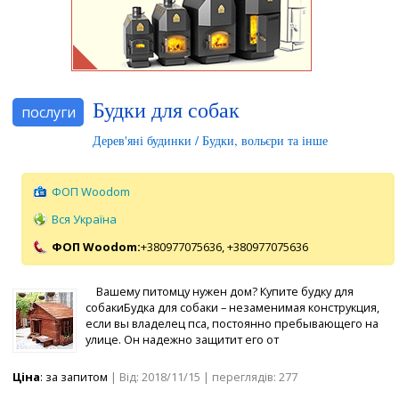
Будки для собак
послуги
Дерев'яні будинки / Будки, вольєри та інше
ФОП Woodom
Вся Україна
ФОП Woodom:
+380977075636,
+380977075636
Вашему питомцу нужен дом? Купите будку для
собакиБудка для собаки – незаменимая конструкция,
если вы владелец пса, постоянно пребывающего на
улице. Он надежно защитит его от
Ціна
: за запитом
| Від: 2018/11/15 | переглядів: 277