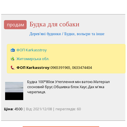
Будка для собаки
продам
Дерев'яні будинки / Будки, вольєри та інше
ФОП Karkasstroy
Житомирська обл.
ФОП Karkasstroy:
0965391965,
0633474404
Будка 100*80см Утеплення мін ватою.Матеріал
сосновий брус.Обшивка блок Хаус.Дах м'яка
черепиця.
Ціна
: 4500
| Від: 2021/12/08 | переглядів: 60