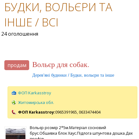
БУДКИ, ВОЛЬЄРИ ТА
ІНШЕ / ВСІ
24 оголошення
Вольєр для собак.
продам
Дерев'яні будинки / Будки, вольєри та інше
ФОП Karkasstroy
Житомирська обл.
ФОП Karkasstroy:
0965391965,
0633474404
Вольєр розмір 2*5м.Матеріал сосновий
брус.Обшивка блок Хаус.Підлога шпунтова дошка.Дах
профіль.