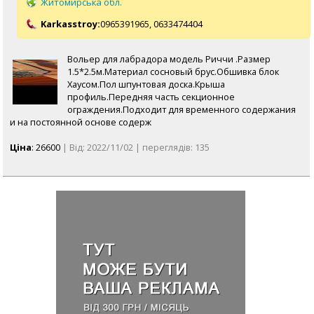
Житомирська обл.
Karkasstroy:
0965391965,
0633474404
Вольер для лабрадора модель Риччи .Размер
1.5*2.5м.Материал сосновый брус.Обшивка блок
Хаусом.Пол шпунтовая доска.Крыша
профиль.Передняя часть секционное
ограждения.Подходит для временного содержания
и на постоянной основе содерж
Ціна
: 26600
| Від: 2022/11/02 | переглядів: 135