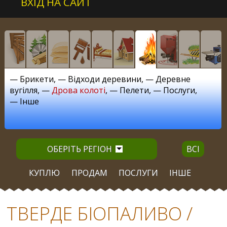
ВХІД НА САЙТ
—
Брикети
, —
Відходи деревини
, —
Деревне
вугілля
, —
Дрова колоті
, —
Пелети
, —
Послуги
,
—
Інше
ОБЕРІТЬ РЕГІОН
ВСІ
КУПЛЮ
ПРОДАМ
ПОСЛУГИ
ІНШЕ
ТВЕРДЕ БІОПАЛИВО /