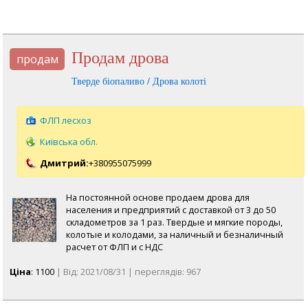
продам дрова
продам
Тверде біопаливо / Дрова колоті
ФЛП лесхоз
Київська обл.
Дмитрий:
+380955075999
На постоянной основе продаем дрова для
населения и предприятий с доставкой от 3 до 50
складометров за 1 раз. Твердые и мягкие породы,
колотые и колодами, за наличный и безналичный
расчет от ФЛП и с НДС
Ціна
: 1100
| Від: 2021/08/31 | переглядів: 967