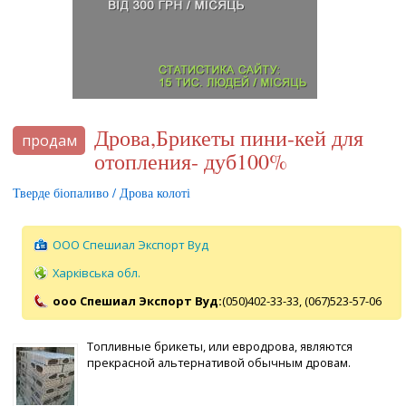
Дрова,Брикеты пини-кей для
продам
отопления- дуб100%
Тверде біопаливо / Дрова колоті
ООО Спешиал Экспорт Вуд
Харківська обл.
ооо Спешиал Экспорт Вуд:
(050)402-33-33,
(067)523-57-06
Топливные брикеты, или евродрова, являются
прекрасной альтернативой обычным дровам.