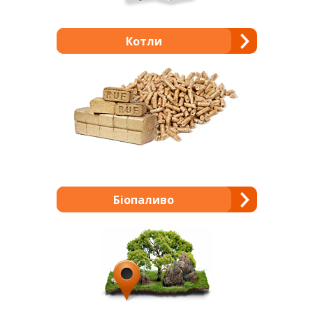
Котли
Біопаливо