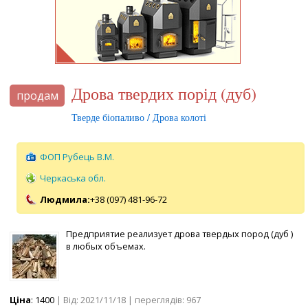
Дрова твердих порід (дуб)
продам
Тверде біопаливо / Дрова колоті
ФОП Рубець В.М.
Черкаська обл.
Людмила:
+38 (097) 481-96-72
Предприятие реализует дрова твердых пород (дуб )
в любых объемах.
Ціна
: 1400
| Від: 2021/11/18 | переглядів: 967