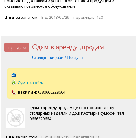
помогают с доставкой и установкой готовой продукции и
оказывают сервисное обслуживание.
Ціна
: за запитом
| Від: 2018/09/29 | переглядів: 120
сдам в аренду ,продам
продам
Столярні вироби / Послуги
Сумська обл.
василий:
+380666229664
сдам в аренду,продам цех по производству
столярных изделий и др.в г Ахтырка,сумской. тел
0666229664
Ціна
: за запитом
| Від: 2018/09/15 | переглядів: 85