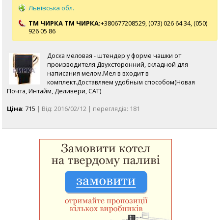
Львівська обл.
ТМ ЧИРКА ТМ ЧИРКА:
+380677208529,
(073) 026 64 34,
(050)
926 05 86
Доска меловая - штендер у форме чашки от
производителя.Двухсторонний, складной для
написания мелом.Мел в входит в
комплект.Доставляем удобным способом(Новая
Почта, Интайм, Деливери, САТ)
Ціна
: 715
| Від: 2016/02/12 | переглядів: 181