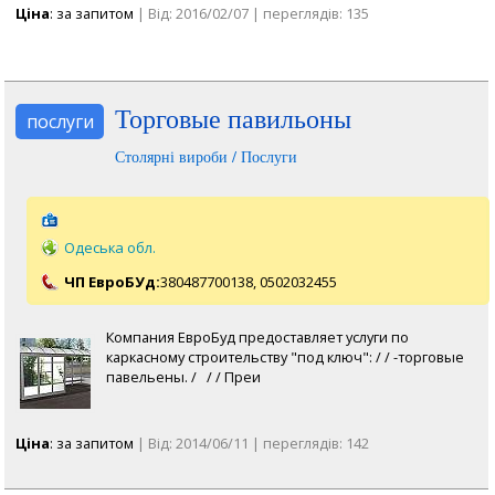
Ціна
: за запитом
| Від: 2016/02/07 | переглядів: 135
Торговые павильоны
послуги
Столярні вироби / Послуги
Одеська обл.
ЧП ЕвроБУд:
380487700138,
0502032455
Компания ЕвроБуд предоставляет услуги по
каркасному строительству "под ключ": / / -торговые
павельены. / / / Преи
Ціна
: за запитом
| Від: 2014/06/11 | переглядів: 142