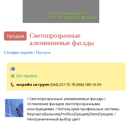
Светопрозрачные
продам
алюминиевые фасады
Столярні вироби / Послуги
Вся Україна
юкрейн си групп:
(044) 237-75-78 (066) 189-19-39
/ Светопрозрачные алюминиевые фасады /
Остекление фасадов светопрозрачными
конструкциями. / Используем профильные системы
Reynaers(Бельгия),Profilco(Греция),Etem(Греция). /
Неограниченный выбор цвет