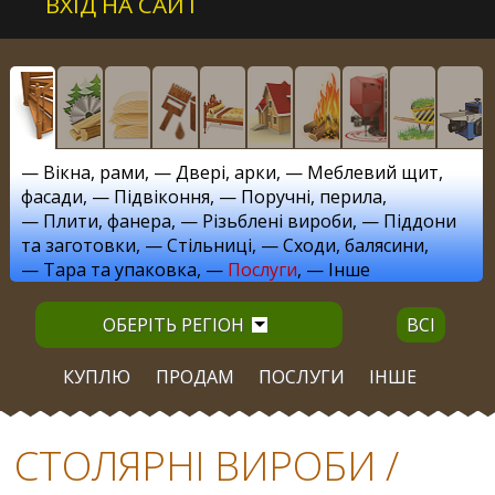
ВХІД НА САЙТ
—
Вікна, рами
, —
Двері, арки
, —
Меблевий щит,
фасади
, —
Підвіконня
, —
Поручні, перила
,
—
Плити, фанера
, —
Різьблені вироби
, —
Піддони
та заготовки
, —
Стільниці
, —
Сходи, балясини
,
—
Тара та упаковка
, —
Послуги
, —
Інше
ОБЕРІТЬ РЕГІОН
ВСІ
КУПЛЮ
ПРОДАМ
ПОСЛУГИ
ІНШЕ
СТОЛЯРНІ ВИРОБИ /