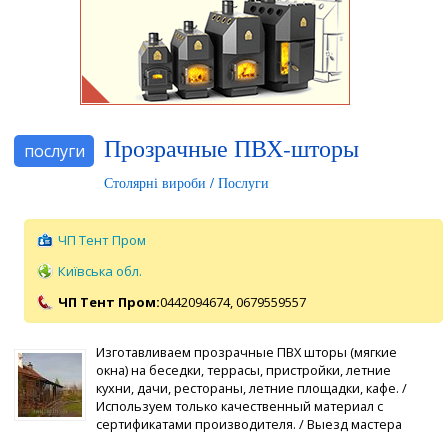
Прозрачные ПВХ-шторы
послуги
Столярні вироби / Послуги
ЧП Тент Пром
Київська обл.
ЧП Тент Пром:
0442094674,
0679559557
Изготавливаем прозрачные ПВХ шторы (мягкие
окна) на беседки, террасы, пристройки, летние
кухни, дачи, рестораны, летние площадки, кафе. /
Используем только качественный материал с
сертификатами производителя. / Выезд мастера