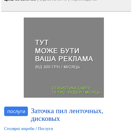
Заточка пил ленточных,
послуги
дисковых
Столярні вироби / Послуги