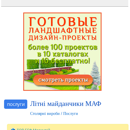
Літні майданчики МАФ
послуги
Столярні вироби / Послуги
ТОВ БГФ Меркурій