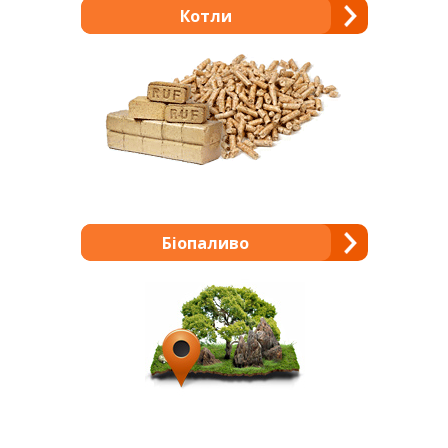
Котли
Біопаливо