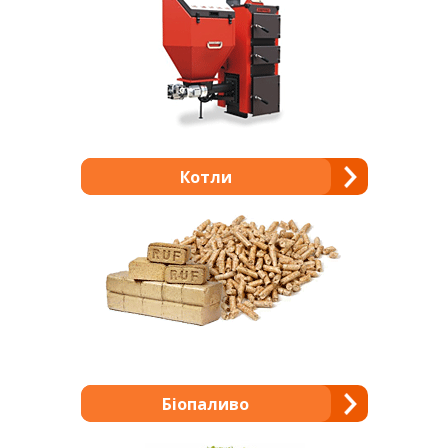
Котли
Біопаливо