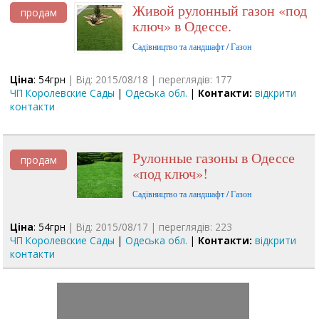
Живой рулонный газон «под
продам
ключ» в Одессе.
Садівництво та ландшафт / Газон
Ціна
: 54грн
| Від: 2015/08/18 | переглядів: 177
ЧП Королевские Сады
|
Одеська обл.
|
Контакти:
відкрити
контакти
Рулонные газоны в Одессе
продам
«под ключ»!
Садівництво та ландшафт / Газон
Ціна
: 54грн
| Від: 2015/08/17 | переглядів: 223
ЧП Королевские Сады
|
Одеська обл.
|
Контакти:
відкрити
контакти