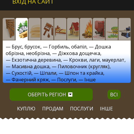
ВХІД НА САЙТ
—
Брус, брусок
, —
Горбиль, обапіл
, —
Дошка
обрізна, необрізна
, —
Діжкова дощечка
,
—
Екзотична деревина
, —
Крокви, лаги, мауерлат
,
—
Масивна дошка
, —
Пиловочник (кругляк)
,
—
Сухостій
, —
Шпали
, —
Шпон та крайка
,
—
Фанерний кряж
, —
Послуги
, —
Інше
ОБЕРІТЬ РЕГІОН
ВСІ
КУПЛЮ
ПРОДАМ
ПОСЛУГИ
ІНШЕ