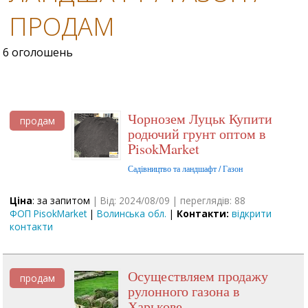
ПРОДАМ
6 оголошень
Чорнозем Луцьк Купити
продам
родючий грунт оптом в
PisokMarket
Садівництво та ландшафт / Газон
Ціна
: за запитом
| Від: 2024/08/09 | переглядів: 88
ФОП PisokMarket
|
Волинська обл.
|
Контакти:
відкрити
контакти
Осуществляем продажу
продам
рулонного газона в
Харькове