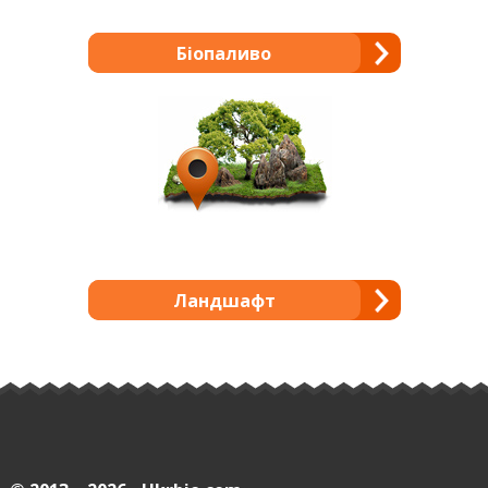
Біопаливо
Ландшафт