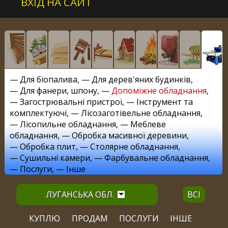
ВХІД НА САЙТ
—
Для біопалива
, —
Для дерев'яних будинків
,
—
Для фанери, шпону
, —
Допоміжне обладнання
,
—
Загострювальні пристрої
, —
Інструмент та
комплектуючі
, —
Лісозаготівельне обладнання
,
—
Лісопильне обладнання
, —
Меблеве
обладнання
, —
Обробка масивної деревини
,
—
Обробка плит
, —
Столярне обладнання
,
—
Сушильні камери
, —
Фарбувальне обладнання
,
—
Послуги
, —
Інше
ЛУГАНСЬКА ОБЛ.
ВСІ
КУПЛЮ
ПРОДАМ
ПОСЛУГИ
ІНШЕ