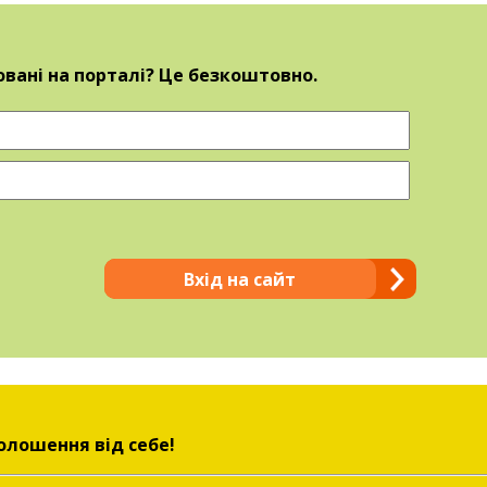
овані на порталі? Це безкоштовно.
Вхід на сайт
олошення від себе!