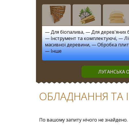
—
Для біопалива
, —
Для дерев'яних 
—
Інструмент та комплектуючі
, —
Л
масивної деревини
, —
Обробка пли
—
Інше
ЛУГАНСЬКА О
ОБЛАДНАННЯ ТА І
По вашому запиту нічого не знайдено.