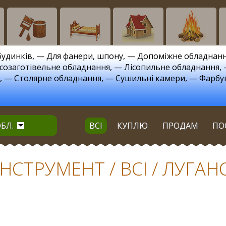
будинків
, —
Для фанери, шпону
, —
Допоміжне обладнан
ісозаготівельне обладнання
, —
Лісопильне обладнання
,
т
, —
Столярне обладнання
, —
Сушильні камери
, —
Фарбу
БЛ.
ВСІ
КУПЛЮ
ПРОДАМ
ПО
НСТРУМЕНТ / ВСІ / ЛУГАН