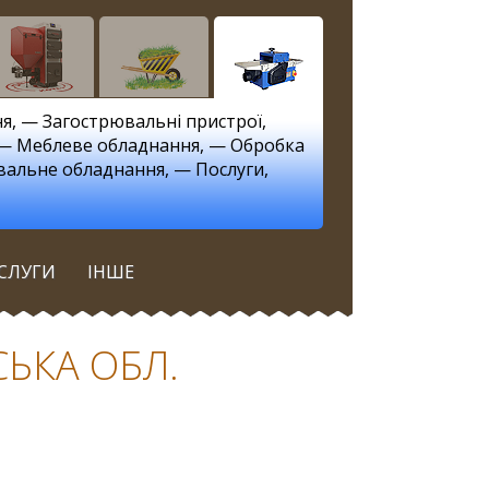
ня
, —
Загострювальні пристрої
,
 —
Меблеве обладнання
, —
Обробка
вальне обладнання
, —
Послуги
,
СЛУГИ
ІНШЕ
СЬКА ОБЛ.