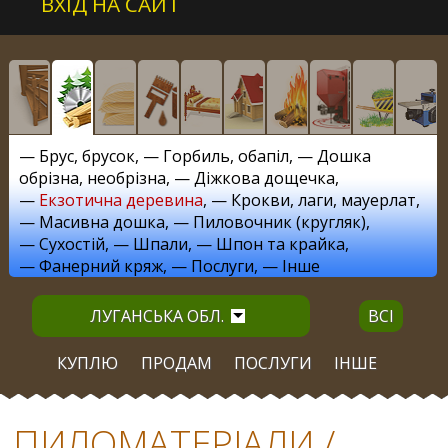
ВХІД НА САЙТ
—
Брус, брусок
, —
Горбиль, обапіл
, —
Дошка
обрізна, необрізна
, —
Діжкова дощечка
,
—
Екзотична деревина
, —
Крокви, лаги, мауерлат
,
—
Масивна дошка
, —
Пиловочник (кругляк)
,
—
Сухостій
, —
Шпали
, —
Шпон та крайка
,
—
Фанерний кряж
, —
Послуги
, —
Інше
ЛУГАНСЬКА ОБЛ.
ВСІ
КУПЛЮ
ПРОДАМ
ПОСЛУГИ
ІНШЕ
ПИЛОМАТЕРІАЛИ /