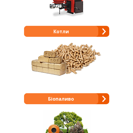
Котли
Біопаливо