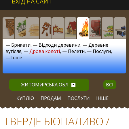
ВХІД НА САЙТ
—
Брикети
, —
Відходи деревини
, —
Деревне
вугілля
, —
Дрова колоті
, —
Пелети
, —
Послуги
,
—
Інше
ЖИТОМИРСЬКА ОБЛ.
ВСІ
КУПЛЮ
ПРОДАМ
ПОСЛУГИ
ІНШЕ
ТВЕРДЕ БІОПАЛИВО /