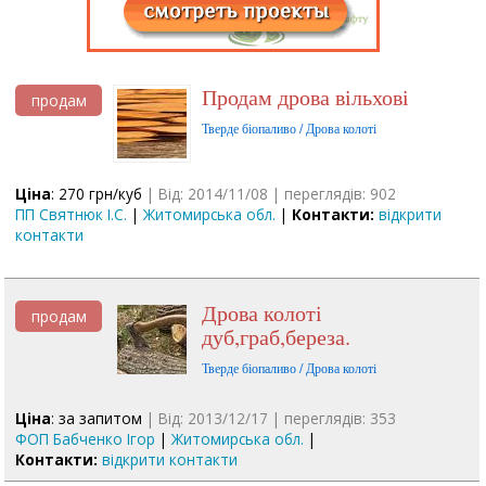
Продам дрова вільхові
продам
Тверде біопаливо / Дрова колоті
Ціна
: 270 грн/куб
| Від: 2014/11/08 | переглядів: 902
ПП Святнюк І.С.
|
Житомирська обл.
|
Контакти:
відкрити
контакти
Дрова колоті
продам
дуб,граб,береза.
Тверде біопаливо / Дрова колоті
Ціна
: за запитом
| Від: 2013/12/17 | переглядів: 353
ФОП Бабченко Ігор
|
Житомирська обл.
|
Контакти:
відкрити контакти