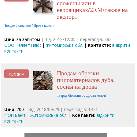
сложены или в
евроящиках/2RM/также на
экспорт
Тверде біопаливо / Дрова колоті
Ціна
: за запитом
| Від: 2018/12/05 | переглядів: 383
ООО Пеллет Плюс
|
Житомирська обл.
|
Контакти:
відкрити
контакти
Продам обрезки
продам
пиломатериалов дуба,
сосны на дрова
Тверде біопаливо / Дрова колоті
Ціна
: 200
| Від: 2018/09/29 | переглядів: 1371
ФОП Баніт
|
Житомирська обл.
|
Контакти:
відкрити
контакти