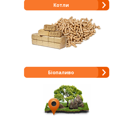
Котли
Біопаливо