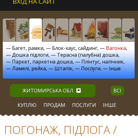
ВХІД НА САЙТ
—
Багет, рамки
, —
Блок-хаус, сайдинг
, —
Вагонка
,
—
Дошка підлоги
, —
Терасна (палубна) дошка
,
—
Паркет, паркетна дошка
, —
Плінтус, налічник
,
—
Ламелі, рейка
, —
Штапік
, —
Послуги
, —
Інше
ЖИТОМИРСЬКА ОБЛ.
ВСІ
КУПЛЮ
ПРОДАМ
ПОСЛУГИ
ІНШЕ
ПОГОНАЖ, ПІДЛОГА /