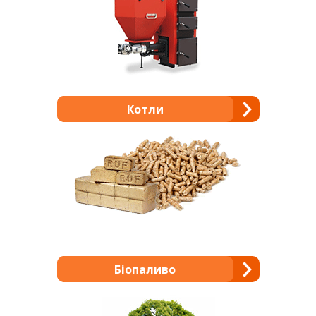
Котли
Біопаливо