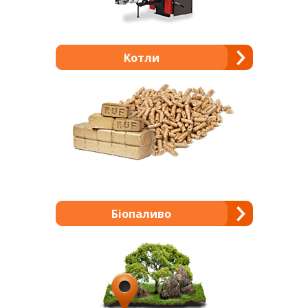
Котли
Біопаливо