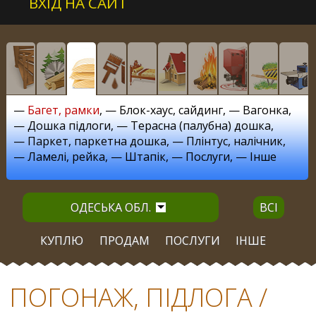
ВХІД НА САЙТ
—
Багет, рамки
, —
Блок-хаус, сайдинг
, —
Вагонка
,
—
Дошка підлоги
, —
Терасна (палубна) дошка
,
—
Паркет, паркетна дошка
, —
Плінтус, налічник
,
—
Ламелі, рейка
, —
Штапік
, —
Послуги
, —
Інше
ОДЕСЬКА ОБЛ.
ВСІ
КУПЛЮ
ПРОДАМ
ПОСЛУГИ
ІНШЕ
ПОГОНАЖ, ПІДЛОГА /