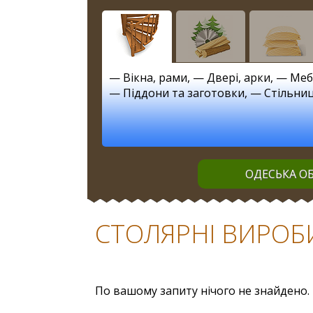
—
Вікна, рами
, —
Двері, арки
, —
Меб
—
Піддони та заготовки
, —
Стільниц
ОДЕСЬКА ОБ
СТОЛЯРНІ ВИРОБИ 
По вашому запиту нічого не знайдено.