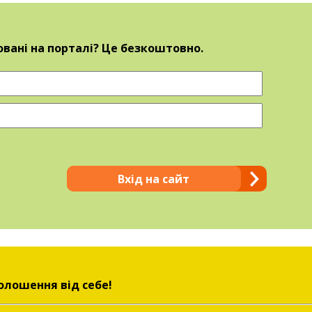
овані на порталі? Це безкоштовно.
Вхід на сайт
олошення від себе!