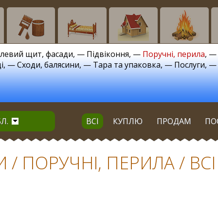
левий щит, фасади
, —
Підвіконня
, —
Поручні, перила
, 
і
, —
Сходи, балясини
, —
Тара та упаковка
, —
Послуги
, 
Л.
ВСІ
КУПЛЮ
ПРОДАМ
ПО
/ ПОРУЧНІ, ПЕРИЛА / ВСІ