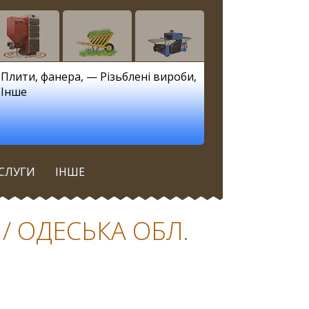
—
Плити, фанера
, —
Різьблені вироби
,
—
Інше
СЛУГИ
ІНШЕ
 / ОДЕСЬКА ОБЛ.