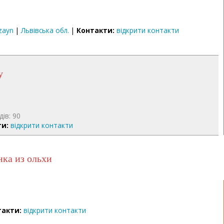
zayn
|
Львівська обл.
|
Контакти:
відкрити контакти
у
дів: 90
ти:
відкрити контакти
нка из ольхи
такти:
відкрити контакти