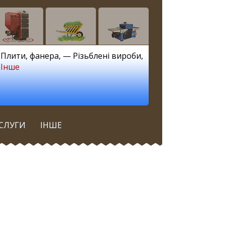
—
Плити, фанера
, —
Різьблені вироби
,
—
Інше
СЛУГИ
ІНШЕ