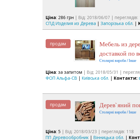
Ціна
: 286 грн
| Від: 2018/06/07 | переглядів:
СПД Изделия из Дерева
|
Запорізька обл.
|
Мебель из дерева на заказ по индивидуальным размерам с
продам
доставкой по 
Столярні вироби / Інше
Ціна
: за запитом
| Від: 2018/05/31 | перегля
ФОП Альфа-СВ
|
Київська обл.
|
Контакти:
Дерев`яний п
продам
Столярні вироби / Інше
Ціна
: 5
| Від: 2018/03/23 | переглядів: 118
ПП Деревообробник
|
Вінницька обл.
|
Конт