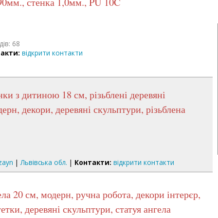
. 90мм., стенка 1,0мм., PU 10C
дів: 68
акти:
відкрити контакти
дерн, декори, деревяні скульптури, різьблена
zayn
|
Львівська обл.
|
Контакти:
відкрити контакти
тетки, деревяні скульптури, статуя ангела