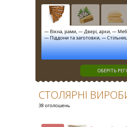
—
Вікна, рами
, —
Двері, арки
, —
Меб
—
Піддони та заготовки
, —
Стільниц
ОБЕРІТЬ РЕГ
СТОЛЯРНІ ВИРОБИ 
38 оголошень