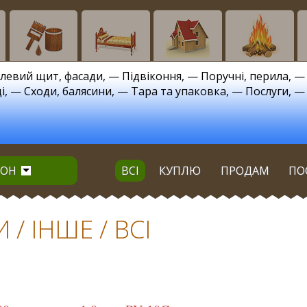
левий щит, фасади
, —
Підвіконня
, —
Поручні, перила
, 
і
, —
Сходи, балясини
, —
Тара та упаковка
, —
Послуги
, 
ІОН
ВСІ
КУПЛЮ
ПРОДАМ
ПО
/ ІНШЕ / ВСІ