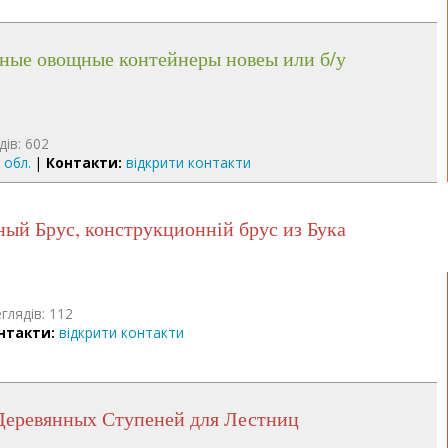
нные овощные контейнеры новеы или б/у
дів: 602
 обл.
|
Контакти:
відкрити контакти
ный Брус, конструкционній брус из Бука
глядів: 112
нтакти:
відкрити контакти
 Деревянных Ступеней для Лестниц