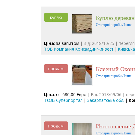
куплю деревя
куплю
Столярні вироби / Інше
Ціна
: за запитом
| Від: 2018/10/25 | перегля
ТОВ Компания Консалдинг-инвест
|
Київська
Клееный Окон
продам
Столярні вироби / Інше
Ціна
: от 680,00 Евро
| Від: 2018/09/06 | пере
ТзОВ Суперпортал
|
Закарпатська обл.
|
Ко
Изготовление
продам
Столярні вироби / Інше