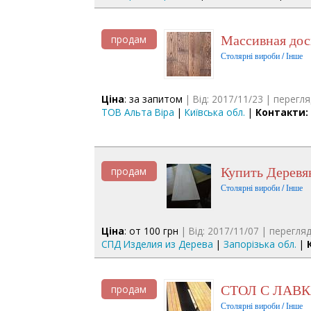
Массивная до
продам
Столярні вироби / Інше
Ціна
: за запитом
| Від: 2017/11/23 | перегля
ТОВ Альта Віра
|
Київська обл.
|
Контакти:
Купить Дерев
продам
Столярні вироби / Інше
Ціна
: от 100 грн
| Від: 2017/11/07 | перегляд
СПД Изделия из Дерева
|
Запорізька обл.
|
СТОЛ С ЛАВ
продам
Столярні вироби / Інше