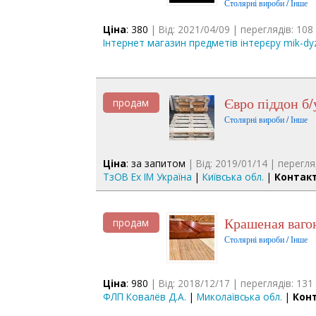
Столярні вироби / Інше
Ціна
: 380
| Від: 2021/04/09 | переглядів: 108
Інтернет магазин предметів інтерєру mik-dy
Євро піддон б/
продам
Столярні вироби / Інше
Ціна
: за запитом
| Від: 2019/01/14 | перегля
ТзОВ Ex IM Україна
|
Київська обл.
|
Контак
Крашеная ваго
продам
Столярні вироби / Інше
Ціна
: 980
| Від: 2018/12/17 | переглядів: 131
ФЛП Ковалёв Д.А.
|
Миколаївська обл.
|
Кон