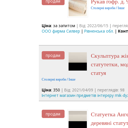
Рукав гофр. д
продам
Столярні вироби / Інше
Ціна
: за запитом
| Від: 2022/06/15 | перегля
ООО фирма Силвер
|
Рівненська обл.
|
Конт
Скульптура жінки з дитиною 18 см, різьблені деревяні
продам
статутетки, мо
статуя
Столярні вироби / Інше
Ціна
: 350
| Від: 2021/04/09 | переглядів: 98
Інтернет магазин предметів інтерєру mik-dy
Статуетка Ангела 20 см, модерн, ручна робота, декори інтерєр,
продам
деревяні стату