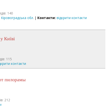
ядів: 140
|
Кіровоградська обл.
|
Контакти:
відкрити контакти
 у Київі
дів: 115
дкрити контакти
 от пилорамы
ів: 212
и