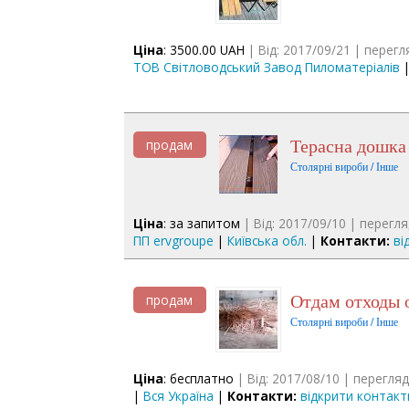
Ціна
: 3500.00 UAH
| Від: 2017/09/21 | перегл
ТОВ Світловодський Завод Пиломатеріалів
Терасна дошка
продам
Столярні вироби / Інше
Ціна
: за запитом
| Від: 2017/09/10 | перегля
ПП ervgroupe
|
Київська обл.
|
Контакти:
ві
Отдам отходы
продам
Столярні вироби / Інше
Ціна
: бесплатно
| Від: 2017/08/10 | перегляд
|
Вся Україна
|
Контакти:
відкрити контакт