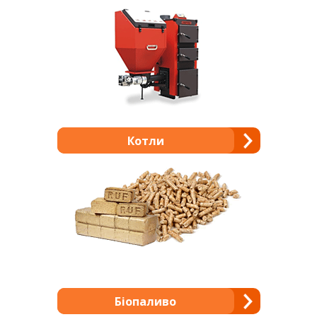
Котли
Біопаливо