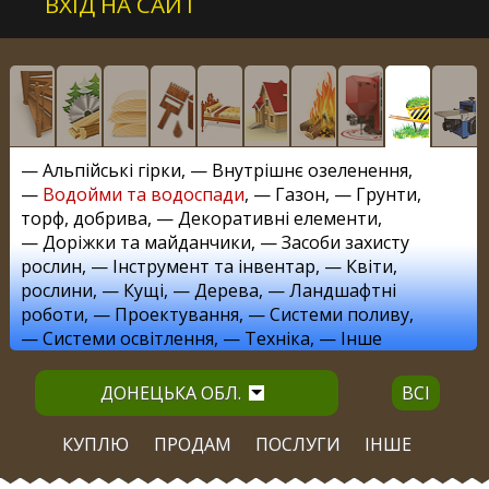
ВХІД НА САЙТ
—
Альпійські гірки
, —
Внутрішнє озеленення
,
—
Водойми та водоспади
, —
Газон
, —
Грунти,
торф, добрива
, —
Декоративні елементи
,
—
Доріжки та майданчики
, —
Засоби захисту
рослин
, —
Інструмент та інвентар
, —
Квіти,
рослини
, —
Кущі
, —
Дерева
, —
Ландшафтні
роботи
, —
Проектування
, —
Системи поливу
,
—
Системи освітлення
, —
Техніка
, —
Інше
ДОНЕЦЬКА ОБЛ.
ВСІ
КУПЛЮ
ПРОДАМ
ПОСЛУГИ
ІНШЕ