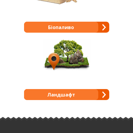
Біопаливо
Ландшафт