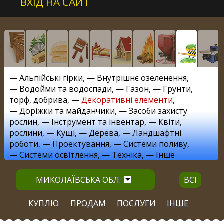
ВХІД НА САЙТ
—
Альпійські гірки
, —
Внутрішнє озеленення
,
—
Водойми та водоспади
, —
Газон
, —
Грунти,
торф, добрива
, —
Декоративні елементи
,
—
Доріжки та майданчики
, —
Засоби захисту
рослин
, —
Інструмент та інвентар
, —
Квіти,
рослини
, —
Кущі
, —
Дерева
, —
Ландшафтні
роботи
, —
Проектування
, —
Системи поливу
,
—
Системи освітлення
, —
Техніка
, —
Інше
МИКОЛАЇВСЬКА ОБЛ.
ВСІ
КУПЛЮ
ПРОДАМ
ПОСЛУГИ
ІНШЕ