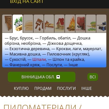
ВХІД НА САЙТ
—
Брус, брусок
, —
Горбиль, обапіл
, —
Дошка
обрізна, необрізна
, —
Діжкова дощечка
,
—
Екзотична деревина
, —
Крокви, лаги, мауерлат
,
—
Масивна дошка
, —
Пиловочник (кругляк)
,
—
Сухостій
, —
Шпали
, —
Шпон та крайка
,
—
Фанерний кряж
, —
Послуги
, —
Інше
ВІННИЦЬКА ОБЛ.
ВСІ
КУПЛЮ
ПРОДАМ
ПОСЛУГИ
ІНШЕ
ПИЛОМАТЕРІАЛИ /