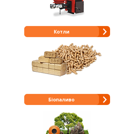
Котли
Біопаливо